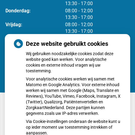
tot
13:30
- 17:00
tot
Donderdag:
08:00
- 12:00
tot
13:30
- 17:00
tot
Vrijdag:
08:00
- 12:00
tot
13:30
- 17:00
Deze website gebruikt cookies
Voor spoed zijn we de hele dag bereikbaar via
0183-
Wij gebruiken noodzakelijke cookies zodat deze
581855
(Keuze 1)
website goed kan werken. Voor analytische
cookies en externe inhoud vragen wij uw
toestemming.
Voor analytische cookies werken wij samen met
Matomo en Google Analytics. Voor externe inhoud
werken wij samen met Google (Maps, Translate en
Reviews), YouTube, Vimeo, Facebook, Instagram, X
(Twitter), Qualizorg, Patiëntenvertellen en
ZorgkaartNederland. Deze partijen kunnen
gegevens zoals uw IP-adres verwerken.
U heeft geen toestemming gegeven voor
Via Cookie-instellingen onderaan de website kunt u
externe inhoud
die nodig is om dit te zien.
op ieder moment uw toestemming intrekken of
aanpassen.
Cookie-instellingen wijzigen