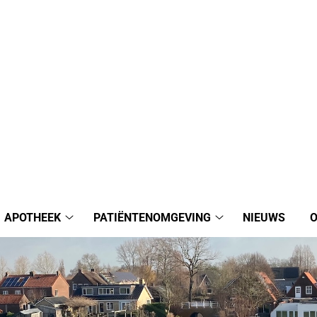
APOTHEEK
PATIËNTENOMGEVING
NIEUWS
O
sarts
Apotheek
Patiëntenomgeving
bmenu
submenu
submenu