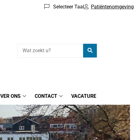
Selecteer Taal
Patiëntenomgeving
Zoeken
VER ONS
CONTACT
VACATURE
Over
Contact
ons
submenu
submenu