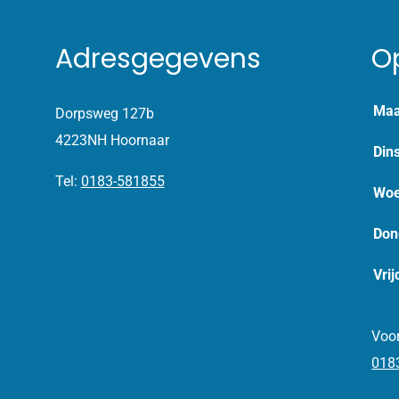
Adresgegevens
O
Maa
Dorpsweg 127b
4223NH Hoornaar
Din
Tel:
0183-581855
Woe
Don
Vrij
Voor
018