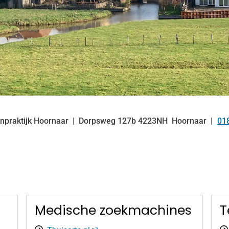
npraktijk Hoornaar
Dorpsweg
127b
4223NH
Hoornaar
01
Te
Medische zoekmachines
T