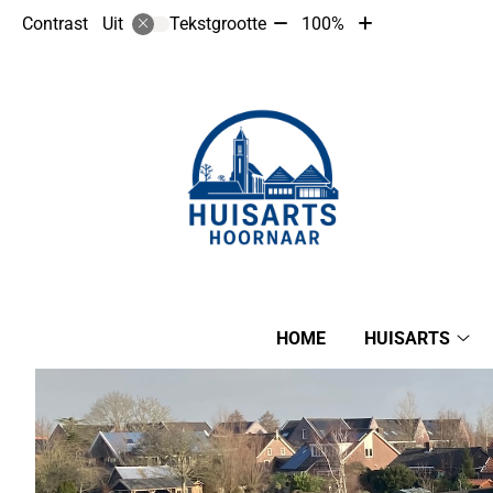
Tekst
Tekst
Contrast
Tekstgrootte
100%
Uit
verkleinen
vergroten
met
met
10%
10%
Hoofdmenu
HOME
HUISARTS
Hui
su