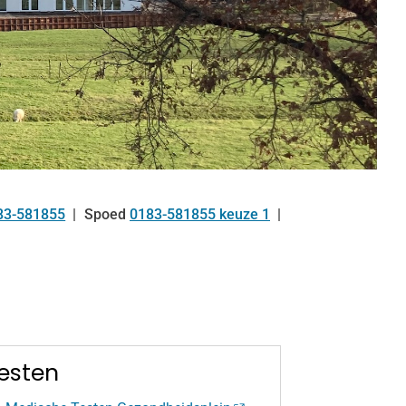
83-581855
Spoed
0183-581855 keuze 1
l:
esten