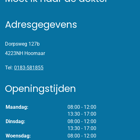
Adresgegevens
Dorpsweg 127b
4223NH Hoornaar
Tel:
0183-581855
Openingstijden
tot
Maandag:
08:00
- 12:00
tot
13:30
- 17:00
tot
Dinsdag:
08:00
- 12:00
tot
13:30
- 17:00
tot
Woensdag:
08:00
- 12:00