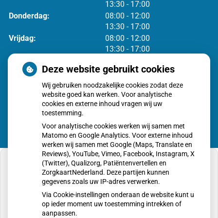
tot
13:30
- 17:00
tot
Donderdag:
08:00
- 12:00
tot
13:30
- 17:00
tot
Vrijdag:
08:00
- 12:00
tot
13:30
- 17:00
Deze website gebruikt cookies
Voor spoed zijn we de hele dag bereikbaar via
0183-
Wij gebruiken noodzakelijke cookies zodat deze
581855
(Keuze 1)
website goed kan werken. Voor analytische
cookies en externe inhoud vragen wij uw
toestemming.
Voor analytische cookies werken wij samen met
Matomo en Google Analytics. Voor externe inhoud
werken wij samen met Google (Maps, Translate en
Reviews), YouTube, Vimeo, Facebook, Instagram, X
(Twitter), Qualizorg, Patiëntenvertellen en
ZorgkaartNederland. Deze partijen kunnen
gegevens zoals uw IP-adres verwerken.
U heeft geen toestemming gegeven voor
Via Cookie-instellingen onderaan de website kunt u
externe inhoud
die nodig is om dit te zien.
op ieder moment uw toestemming intrekken of
aanpassen.
Cookie-instellingen wijzigen