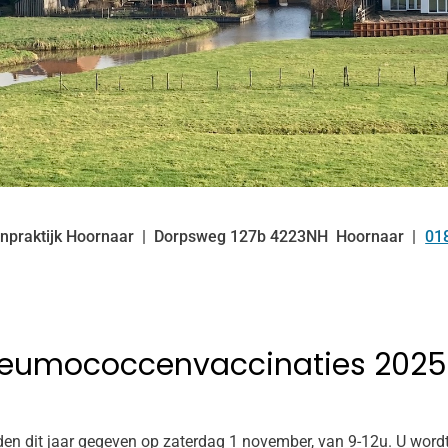
npraktijk Hoornaar
Dorpsweg
127b
4223NH
Hoornaar
01
Te
neumococcenvaccinaties 2025
n dit jaar gegeven op zaterdag 1 november, van 9-12u. U wordt