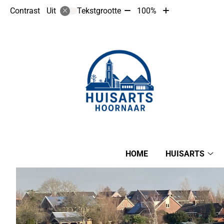
Tekst
Tekst
Contrast
Tekstgrootte
100%
Uit
verkleinen
vergroten
met
met
10%
10%
Hoofdmenu
HOME
HUISARTS
Hui
su