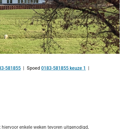
83-581855
Spoed
0183-581855 keuze 1
l:
 hiervoor enkele weken tevoren uitgenodigd,