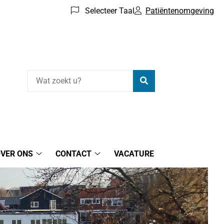
Selecteer Taal
Patiëntenomgeving
Zoeken
VER ONS
CONTACT
VACATURE
Over
Contact
ons
submenu
submenu