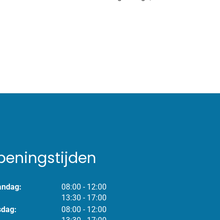
peningstijden
tot
ndag:
08:00
- 12:00
tot
13:30
- 17:00
tot
sdag:
08:00
- 12:00
tot