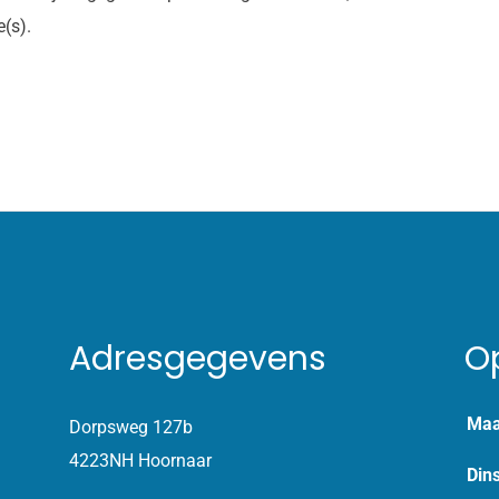
e(s).
Adresgegevens
O
Maa
Dorpsweg 127b
4223NH Hoornaar
Din