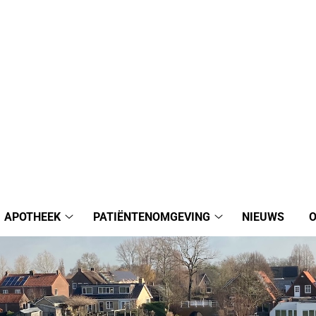
APOTHEEK
PATIËNTENOMGEVING
NIEUWS
O
sarts
Apotheek
Patiëntenomgeving
bmenu
submenu
submenu