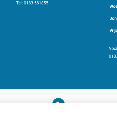
Tel:
0183-581855
Woe
Don
Vrij
Voor
018
U heeft geen toestemming gegeven voor