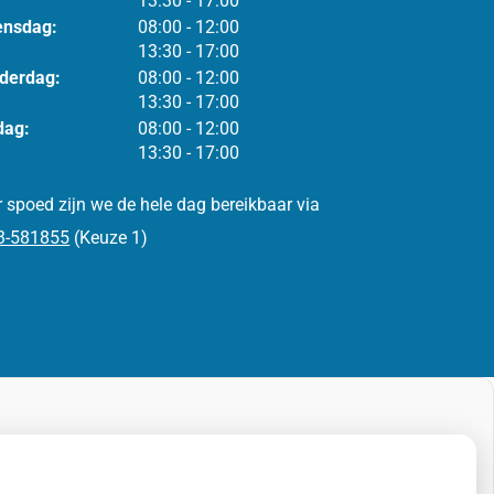
13:30
- 17:00
tot
nsdag:
08:00
- 12:00
tot
13:30
- 17:00
tot
derdag:
08:00
- 12:00
tot
13:30
- 17:00
tot
dag:
08:00
- 12:00
tot
13:30
- 17:00
 spoed zijn we de hele dag bereikbaar via
3-581855
(Keuze 1)